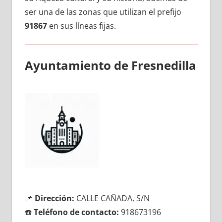
ser una dе las zonas quе utilizan el prefijo
91867
en sus líneas fijas.
Ayuntamiento dе Fresnedilla
📌
Dirección:
CALLE CAÑADA, S/N
☎️
Teléfono dе contacto:
918673196