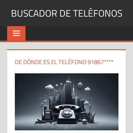
Saltar
BUSCADOR DE TELÉFONOS
al
contenido
Identifica
Números
Fijos
y
Móviles
DE DÓNDE ES EL TELÉFONO 91867****