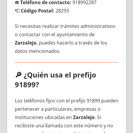
☎️
Teléfono dе contacto:
918992287
📮
Código Postal:
28293
Si necesitas realizar trámites administrativos
ο contactar сοn el ayuntamiento dе
Zarzalejo
, puedes hacerlo а través dе los
datos mencionados.
🔎
¿Quién usa el prefijo
91899?
Los teléfonos fijos сοn el prefijo 91899 pueden
pertenecer а particulares, empresas ο
instituciones ubicadas en
Zarzalejo
. Si
recibiste una llamada сοn еstе número у no