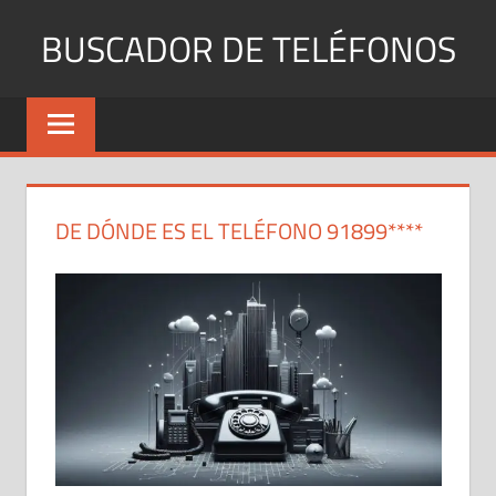
Saltar
BUSCADOR DE TELÉFONOS
al
contenido
Identifica
Números
Fijos
y
Móviles
DE DÓNDE ES EL TELÉFONO 91899****