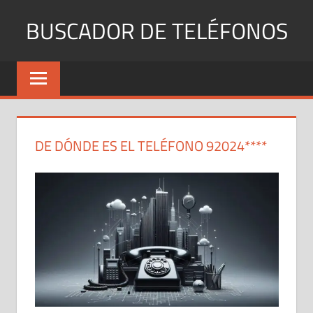
Saltar
BUSCADOR DE TELÉFONOS
al
contenido
Identifica
Números
Fijos
y
Móviles
DE DÓNDE ES EL TELÉFONO 92024****