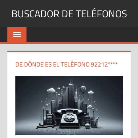
Saltar
BUSCADOR DE TELÉFONOS
al
contenido
Identifica
Números
Fijos
y
Móviles
DE DÓNDE ES EL TELÉFONO 92212****