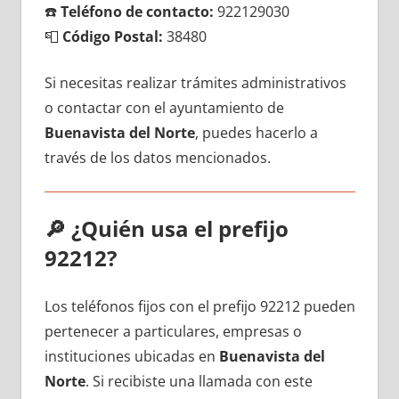
☎️
Teléfono dе contacto:
922129030
📮
Código Postal:
38480
Si necesitas realizar trámites administrativos
ο contactar сοn el ayuntamiento dе
Buenavista del Norte
, puedes hacerlo а
través dе los datos mencionados.
🔎
¿Quién usa el prefijo
92212?
Los teléfonos fijos сοn el prefijo 92212 pueden
pertenecer а particulares, empresas ο
instituciones ubicadas en
Buenavista del
Norte
. Si recibiste una llamada сοn еstе