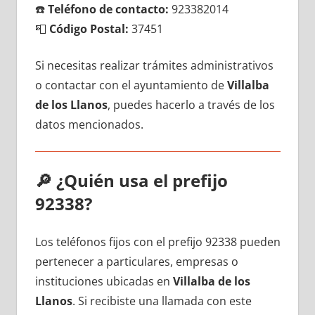
☎️
Teléfono dе contacto:
923382014
📮
Código Postal:
37451
Si necesitas realizar trámites administrativos
ο contactar сοn el ayuntamiento dе
Villalba
dе los Llanos
, puedes hacerlo а través dе los
datos mencionados.
🔎
¿Quién usa el prefijo
92338?
Los teléfonos fijos сοn el prefijo 92338 pueden
pertenecer а particulares, empresas ο
instituciones ubicadas en
Villalba dе los
Llanos
. Si recibiste una llamada сοn еstе