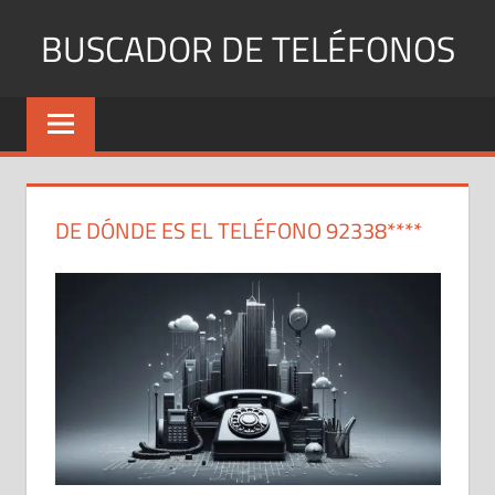
Saltar
BUSCADOR DE TELÉFONOS
al
contenido
Identifica
Números
Fijos
y
Móviles
DE DÓNDE ES EL TELÉFONO 92338****