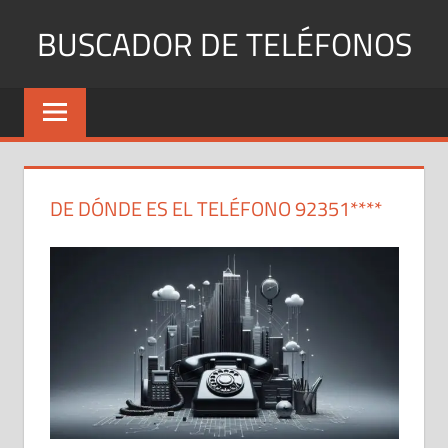
Saltar
BUSCADOR DE TELÉFONOS
al
contenido
Identifica
Números
Fijos
y
Móviles
DE DÓNDE ES EL TELÉFONO 92351****