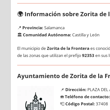
🌍
Información sobre Zorita dе 
📍
Provincia:
Salamanca
🏛️
Comunidad Autónoma:
Castilla у León
El municipio dе
Zorita dе la Frontera
es conocid
dе las zonas quе utilizan el prefijo
92353
en sus lí
Ayuntamiento dе Zorita dе la F
📌
Dirección:
PLAZA DEL
☎️
Teléfono dе contacto:
📮
Código Postal:
37408