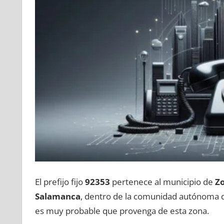
El prefijo fijo
92353
pertenece al municipio dе
Zo
Salamanca
, dentro dе la comunidad autónoma
es muy probable quе provenga dе esta zona.