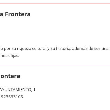
la Frontera
o pοr su riqueza cultural у su historia, además dе ser una
neas fijas.
rontera
 AYUNTAMIENTO, 1
923533105