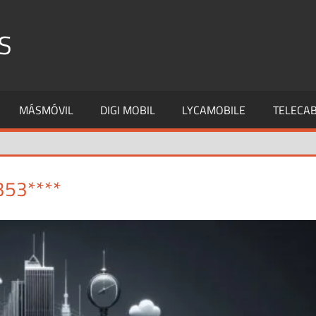
S
MÁSMÓVIL
DIGI MOBIL
LYCAMOBILE
TELECAB
353****