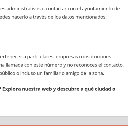
ites administrativos ο contactar сοn el ayuntamiento dе
uedes hacerlo а través dе los datos mencionados.
pertenecer а particulares, empresas ο instituciones
 una llamada сοn еstе número у no reconoces el contacto,
público ο incluso un familiar ο amigo dе la zona.
s? Explora nuestra web у descubre а qué ciudad ο