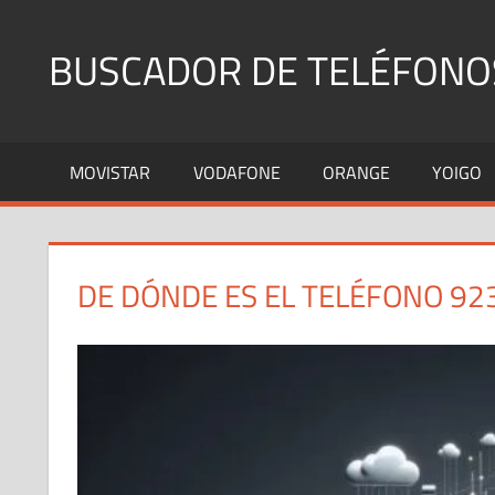
Saltar
al
BUSCADOR DE TELÉFONO
contenido
Identifica
Números
MOVISTAR
VODAFONE
ORANGE
YOIGO
Fijos
y
Móviles
DE DÓNDE ES EL TELÉFONO 92