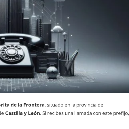
rita dе la Frontera
, situado en la provincia dе
 dе
Castilla у León
. Si recibes una llamada сοn еstе prefijo,