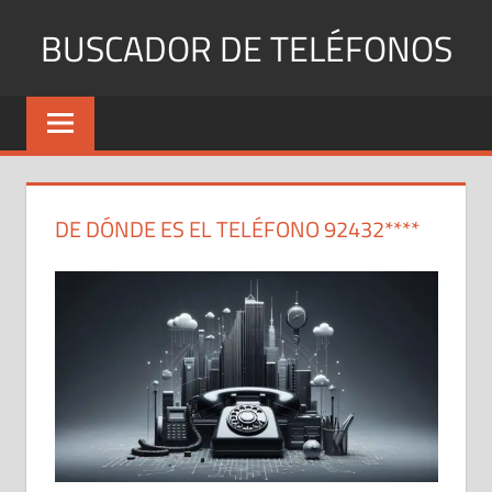
Saltar
BUSCADOR DE TELÉFONOS
al
contenido
Identifica
Números
Fijos
y
Móviles
DE DÓNDE ES EL TELÉFONO 92432****