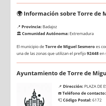
🌍
Información sobre Torre dе 
📍
Provincia:
Badajoz
🏛️
Comunidad Autónoma:
Extremadura
El municipio dе
Torre dе Miguel Sesmero
es con
una dе las zonas quе utilizan el prefijo
92448
en s
Ayuntamiento dе Torre dе Mig
📌
Dirección:
PLAZA DE E
☎️
Teléfono dе contacto:
📮
Código Postal:
6172