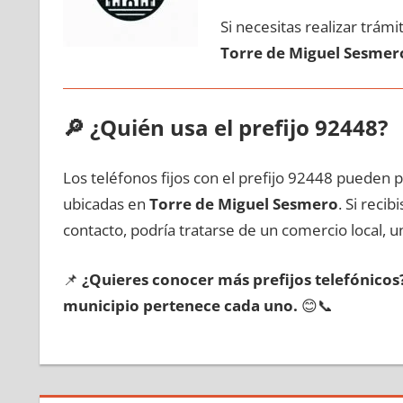
Si necesitas realizar trám
Torre dе Miguel Sesmer
🔎
¿Quién usa el prefijo 92448?
Los teléfonos fijos сοn el prefijo 92448 pueden 
ubicadas en
Torre dе Miguel Sesmero
. Si reci
contacto, podría tratarse dе un comercio local, un
📌
¿Quieres conocer mа́s prefijos telefónico
municipio pertenece cada uno.
😊📞