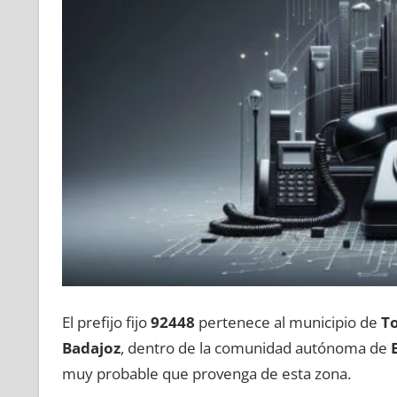
El prefijo fijo
92448
pertenece al municipio dе
To
Badajoz
, dentro dе la comunidad autónoma dе
muy probable quе provenga dе esta zona.