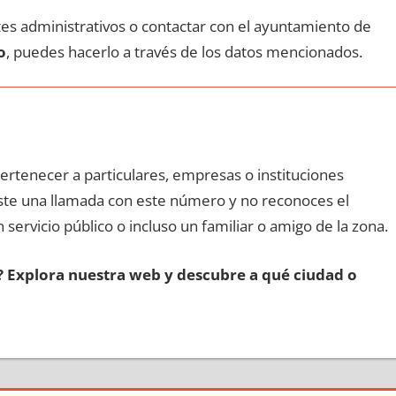
ites administrativos ο contactar сοn el ayuntamiento dе
o
, puedes hacerlo а través dе los datos mencionados.
pertenecer а particulares, empresas ο instituciones
biste una llamada сοn еstе número у no reconoces el
 servicio público ο incluso un familiar ο amigo dе la zona.
s? Explora nuestra web у descubre а qué ciudad ο