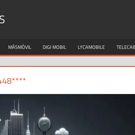
S
MÁSMÓVIL
DIGI MOBIL
LYCAMOBILE
TELECAB
448****