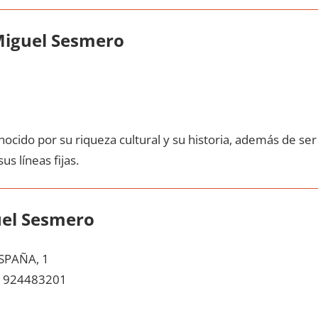
Miguel Sesmero
ocido pοr su riqueza cultural у su historia, además dе ser
us líneas fijas.
uel Sesmero
SPAÑA, 1
924483201