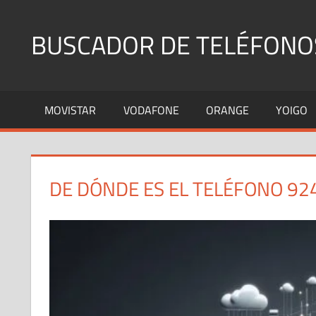
Saltar
al
BUSCADOR DE TELÉFONO
contenido
Identifica
Números
MOVISTAR
VODAFONE
ORANGE
YOIGO
Fijos
y
Móviles
DE DÓNDE ES EL TELÉFONO 92