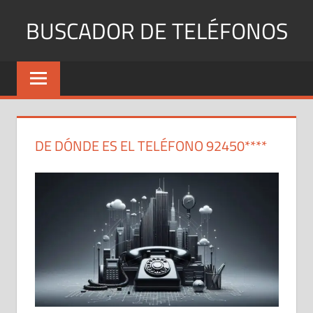
Saltar
BUSCADOR DE TELÉFONOS
al
contenido
Identifica
Números
Fijos
y
Móviles
DE DÓNDE ES EL TELÉFONO 92450****