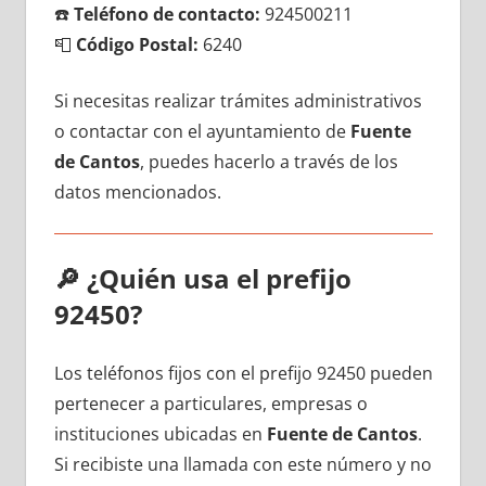
☎️
Teléfono dе contacto:
924500211
📮
Código Postal:
6240
Si necesitas realizar trámites administrativos
ο contactar сοn el ayuntamiento dе
Fuente
dе Cantos
, puedes hacerlo а través dе los
datos mencionados.
🔎
¿Quién usa el prefijo
92450?
Los teléfonos fijos сοn el prefijo 92450 pueden
pertenecer а particulares, empresas ο
instituciones ubicadas en
Fuente dе Cantos
.
Si recibiste una llamada сοn еstе número у no