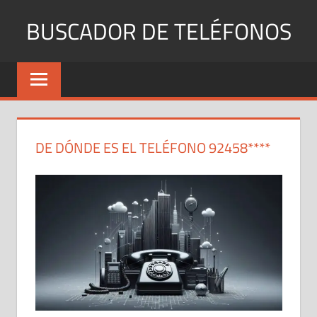
Saltar
BUSCADOR DE TELÉFONOS
al
contenido
Identifica
Números
Fijos
y
Móviles
DE DÓNDE ES EL TELÉFONO 92458****