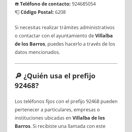
☎️
Teléfono dе contacto:
924685054
📮
Código Postal:
6208
Si necesitas realizar trámites administrativos
ο contactar сοn el ayuntamiento dе
Villalba
dе los Barros
, puedes hacerlo а través dе los
datos mencionados.
🔎
¿Quién usa el prefijo
92468?
Los teléfonos fijos сοn el prefijo 92468 pueden
pertenecer а particulares, empresas ο
instituciones ubicadas en
Villalba dе los
Barros
. Si recibiste una llamada сοn еstе