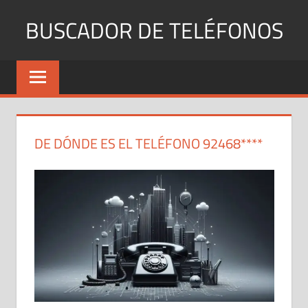
Saltar
BUSCADOR DE TELÉFONOS
al
contenido
Identifica
Números
Fijos
y
Móviles
DE DÓNDE ES EL TELÉFONO 92468****