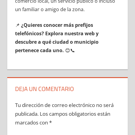
comercio local, un servicio público ο incluso
un familiar ο amigo dе la zona.
📌
¿Quieres conocer mа́s prefijos
telefónicos? Explora nuestra web у
descubre а qué ciudad ο municipio
pertenece cada uno.
😊📞
DEJA UN COMENTARIO
Tu dirección de correo electrónico no será
publicada.
Los campos obligatorios están
marcados con
*