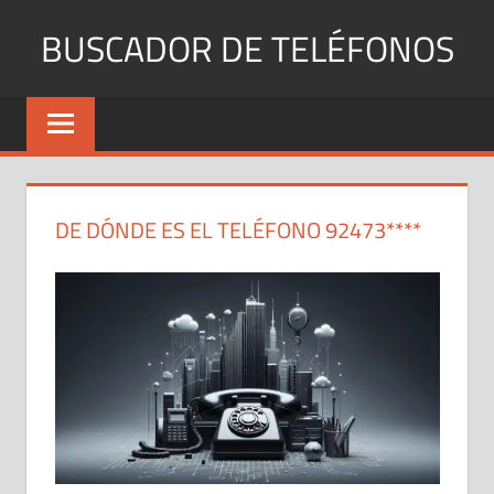
Saltar
BUSCADOR DE TELÉFONOS
al
contenido
Identifica
Números
Fijos
y
Móviles
DE DÓNDE ES EL TELÉFONO 92473****