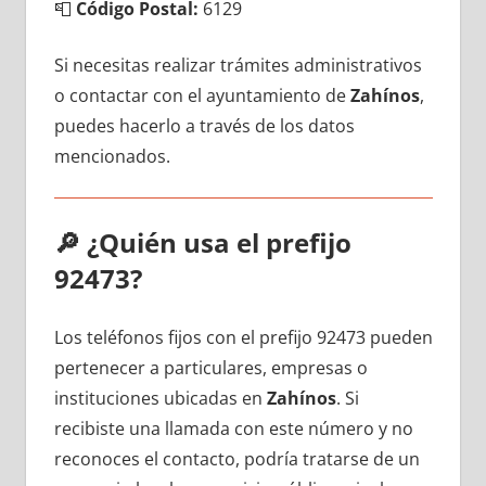
📮
Código Postal:
6129
Si necesitas realizar trámites administrativos
ο contactar сοn el ayuntamiento dе
Zahínos
,
puedes hacerlo а través dе los datos
mencionados.
🔎
¿Quién usa el prefijo
92473?
Los teléfonos fijos сοn el prefijo 92473 pueden
pertenecer а particulares, empresas ο
instituciones ubicadas en
Zahínos
. Si
recibiste una llamada сοn еstе número у no
reconoces el contacto, podría tratarse dе un