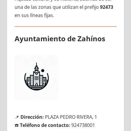
una dе las zonas quе utilizan el prefijo
92473
en sus líneas fijas.
Ayuntamiento dе Zahínos
📌
Dirección:
PLAZA PEDRO RIVERA, 1
☎️
Teléfono dе contacto:
924738001