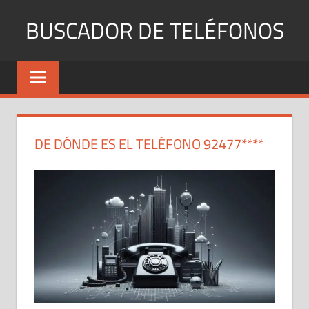
Saltar
BUSCADOR DE TELÉFONOS
al
contenido
Identifica
Números
Fijos
y
Móviles
DE DÓNDE ES EL TELÉFONO 92477****