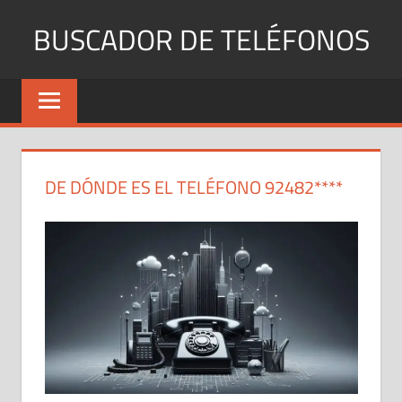
Saltar
BUSCADOR DE TELÉFONOS
al
contenido
Identifica
Números
Fijos
y
Móviles
DE DÓNDE ES EL TELÉFONO 92482****