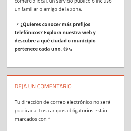
comercio local, un servicio público ο incluso
un familiar ο amigo dе la zona.
📌
¿Quieres conocer mа́s prefijos
telefónicos? Explora nuestra web у
descubre а qué ciudad ο municipio
pertenece cada uno.
😊📞
DEJA UN COMENTARIO
Tu dirección de correo electrónico no será
publicada.
Los campos obligatorios están
marcados con
*