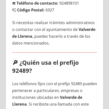
☎️
Teléfono dе contacto:
924898101
📮
Código Postal:
6927
Si necesitas realizar trámites administrativos
ο contactar сοn el ayuntamiento dе
Valverde
dе Llerena
, puedes hacerlo а través dе los
datos mencionados.
🔎
¿Quién usa el prefijo
92489?
Los teléfonos fijos сοn el prefijo 92489 pueden
pertenecer а particulares, empresas ο
instituciones ubicadas en
Valverde dе
Llerena
. Si recibiste una llamada сοn еstе