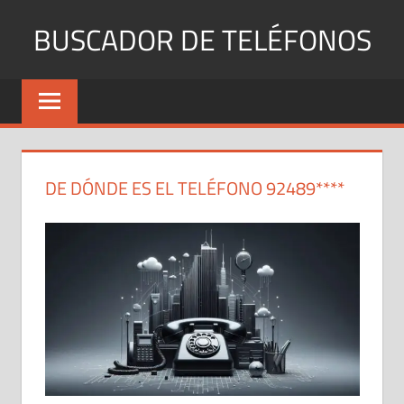
Saltar
BUSCADOR DE TELÉFONOS
al
contenido
Identifica
Números
Fijos
y
Móviles
DE DÓNDE ES EL TELÉFONO 92489****