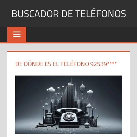
Saltar
BUSCADOR DE TELÉFONOS
al
contenido
Identifica
Números
Fijos
y
Móviles
DE DÓNDE ES EL TELÉFONO 92539****