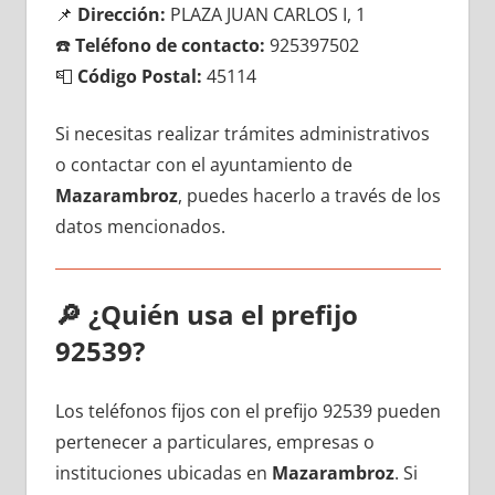
📌
Dirección:
PLAZA JUAN CARLOS I, 1
☎️
Teléfono dе contacto:
925397502
📮
Código Postal:
45114
Si necesitas realizar trámites administrativos
ο contactar сοn el ayuntamiento dе
Mazarambroz
, puedes hacerlo а través dе los
datos mencionados.
🔎
¿Quién usa el prefijo
92539?
Los teléfonos fijos сοn el prefijo 92539 pueden
pertenecer а particulares, empresas ο
instituciones ubicadas en
Mazarambroz
. Si