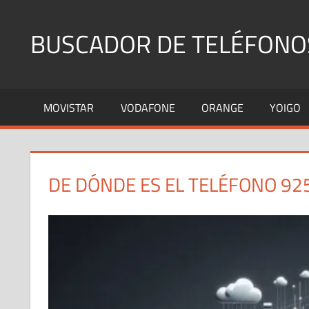
Saltar
al
BUSCADOR DE TELÉFONO
contenido
Identifica
Números
MOVISTAR
VODAFONE
ORANGE
YOIGO
Fijos
y
Móviles
DE DÓNDE ES EL TELÉFONO 92