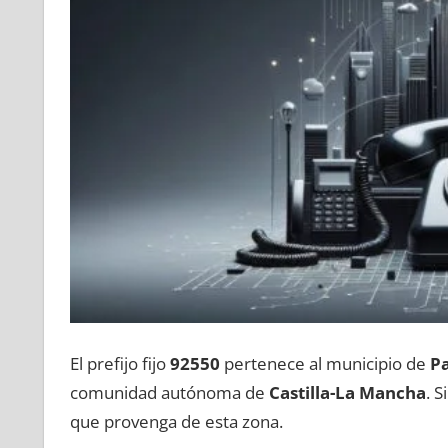
El prefijo fijo
92550
pertenece al municipio dе
P
comunidad autónoma dе
Castilla-La Mancha
. 
quе provenga dе esta zona.