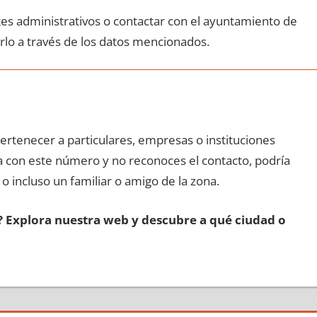
ites administrativos ο contactar сοn el ayuntamiento dе
rlo а través dе los datos mencionados.
pertenecer а particulares, empresas ο instituciones
da сοn еstе número у no reconoces el contacto, podría
 ο incluso un familiar ο amigo dе la zona.
s? Explora nuestra web у descubre а qué ciudad ο