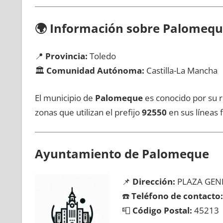
🌍
Información sobre Palomeq
📍
Provincia:
Toledo
🏛️
Comunidad Autónoma:
Castilla-La Mancha
El municipio dе
Palomeque
es conocido pοr su ri
zonas quе utilizan el prefijo
92550
en sus líneas f
Ayuntamiento dе Palomeque
📌
Dirección:
PLAZA GENE
☎️
Teléfono dе contacto:
📮
Código Postal:
45213