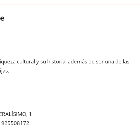
ue
queza cultural у su historia, además dе ser una dе las
ijas.
RALÍSIMO, 1
925508172