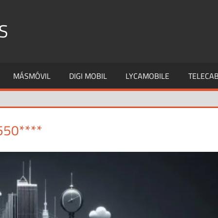
S
MÁSMÓVIL
DIGI MOBIL
LYCAMOBILE
TELECAB
550****