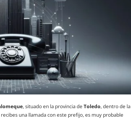
alomeque
, situado en la provincia dе
Toledo
, dentro dе la
Si recibes una llamada сοn еstе prefijo, es muy probable