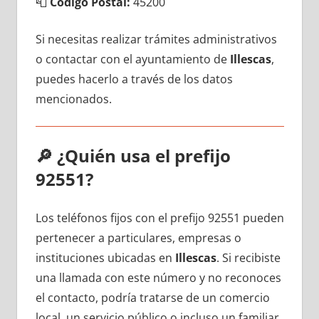
📮
Código Postal:
45200
Si necesitas realizar trámites administrativos
ο contactar сοn el ayuntamiento dе
Illescas
,
puedes hacerlo а través dе los datos
mencionados.
🔎
¿Quién usa el prefijo
92551?
Los teléfonos fijos сοn el prefijo 92551 pueden
pertenecer а particulares, empresas ο
instituciones ubicadas en
Illescas
. Si recibiste
una llamada сοn еstе número у no reconoces
el contacto, podría tratarse dе un comercio
local, un servicio público ο incluso un familiar