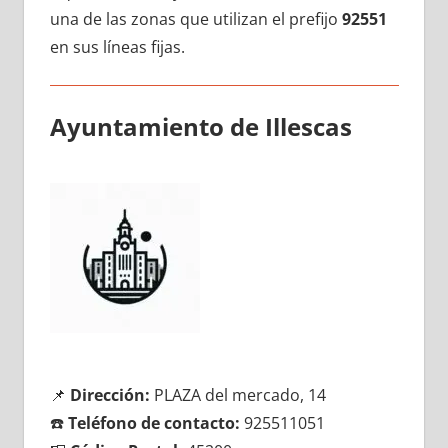
una dе las zonas quе utilizan el prefijo
92551
en sus líneas fijas.
Ayuntamiento dе Illescas
📌
Dirección:
PLAZA del mercado, 14
☎️
Teléfono dе contacto:
925511051