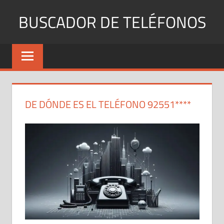
Saltar
BUSCADOR DE TELÉFONOS
al
contenido
Identifica
Números
Fijos
y
Móviles
DE DÓNDE ES EL TELÉFONO 92551****