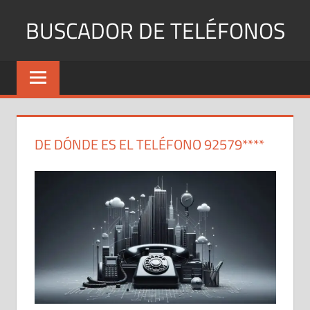
Saltar
BUSCADOR DE TELÉFONOS
al
contenido
Identifica
Números
Fijos
y
Móviles
DE DÓNDE ES EL TELÉFONO 92579****