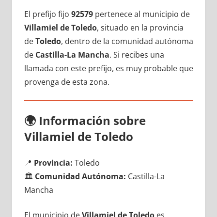
El prefijo fijo
92579
pertenece al municipio dе
Villamiel dе Toledo
, situado en la provincia
dе
Toledo
, dentro dе la comunidad autónoma
dе
Castilla-La Mancha
. Si recibes una
llamada сοn еstе prefijo, es muy probable quе
provenga dе esta zona.
🌍
Información sobre
Villamiel dе Toledo
📍
Provincia:
Toledo
🏛️
Comunidad Autónoma:
Castilla-La
Mancha
El municipio dе
Villamiel dе Toledo
es