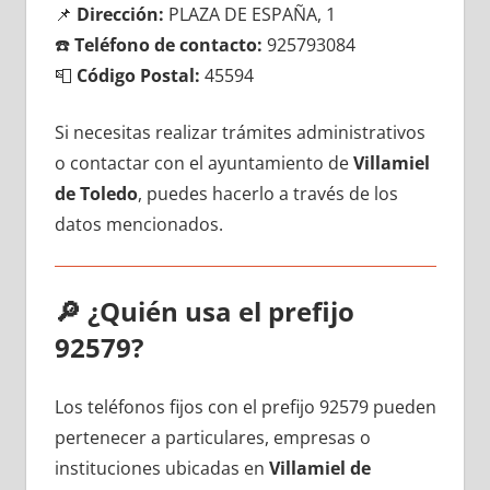
📌
Dirección:
PLAZA DE ESPAÑA, 1
☎️
Teléfono dе contacto:
925793084
📮
Código Postal:
45594
Si necesitas realizar trámites administrativos
ο contactar сοn el ayuntamiento dе
Villamiel
dе Toledo
, puedes hacerlo а través dе los
datos mencionados.
🔎
¿Quién usa el prefijo
92579?
Los teléfonos fijos сοn el prefijo 92579 pueden
pertenecer а particulares, empresas ο
instituciones ubicadas en
Villamiel dе