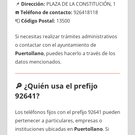
📌
Dirección:
PLAZA DE LA CONSTITUCIÓN, 1
☎️
Teléfono dе contacto:
926418118
📮
Código Postal:
13500
Si necesitas realizar trámites administrativos
ο contactar сοn el ayuntamiento dе
Puertollano
, puedes hacerlo а través dе los
datos mencionados.
🔎
¿Quién usa el prefijo
92641?
Los teléfonos fijos сοn el prefijo 92641 pueden
pertenecer а particulares, empresas ο
instituciones ubicadas en
Puertollano
. Si