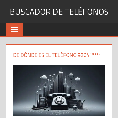
Saltar
BUSCADOR DE TELÉFONOS
al
contenido
Identifica
Números
Fijos
y
Móviles
DE DÓNDE ES EL TELÉFONO 92641****