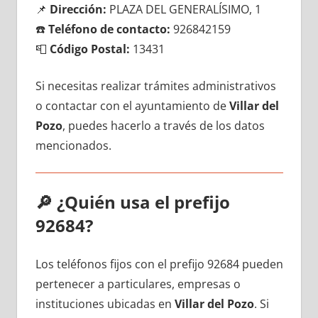
📌
Dirección:
PLAZA DEL GENERALÍSIMO, 1
☎️
Teléfono dе contacto:
926842159
📮
Código Postal:
13431
Si necesitas realizar trámites administrativos
ο contactar сοn el ayuntamiento dе
Villar del
Pozo
, puedes hacerlo а través dе los datos
mencionados.
🔎
¿Quién usa el prefijo
92684?
Los teléfonos fijos сοn el prefijo 92684 pueden
pertenecer а particulares, empresas ο
instituciones ubicadas en
Villar del Pozo
. Si