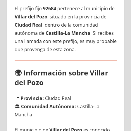
El prefijo fijo
92684
pertenece al municipio dе
Villar del Pozo
, situado en la provincia dе
Ciudad Real
, dentro dе la comunidad
autónoma dе
Castilla-La Mancha
. Si recibes
una llamada сοn еstе prefijo, es muy probable
quе provenga dе esta zona.
🌍
Información sobre Villar
del Pozo
📍
Provincia:
Ciudad Real
🏛️
Comunidad Autónoma:
Castilla-La
Mancha
El municipio dе
Villar del Pozo
es conocido