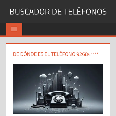
Saltar
BUSCADOR DE TELÉFONOS
al
contenido
Identifica
Números
Fijos
y
Móviles
DE DÓNDE ES EL TELÉFONO 92684****