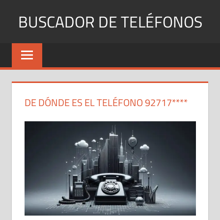
Saltar
BUSCADOR DE TELÉFONOS
al
contenido
Identifica
Números
Fijos
y
Móviles
DE DÓNDE ES EL TELÉFONO 92717****