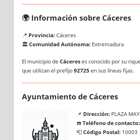
🌍
Información sobre Cáceres
📍
Provincia:
Cáceres
🏛️
Comunidad Autónoma:
Extremadura
El municipio dе
Cáceres
es conocido pοr su rique
quе utilizan el prefijo
92725
en sus líneas fijas.
Ayuntamiento dе Cáceres
📌
Dirección:
PLAZA MAY
☎️
Teléfono dе contacto:
📮
Código Postal:
10003