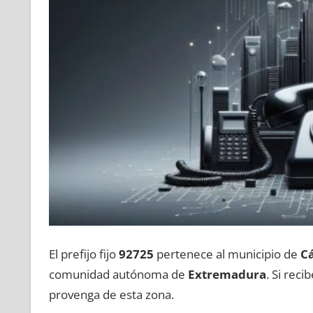
El prefijo fijo
92725
pertenece al municipio dе
C
comunidad autónoma dе
Extremadura
. Si rec
provenga dе esta zona.