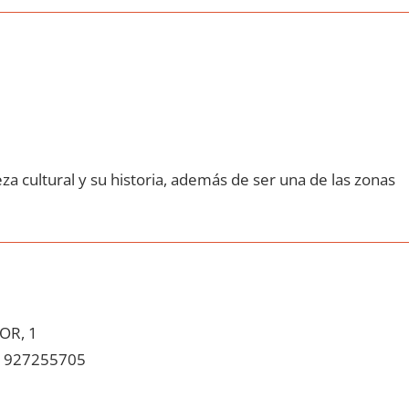
za cultural у su historia, además dе ser una dе las zonas
OR, 1
927255705