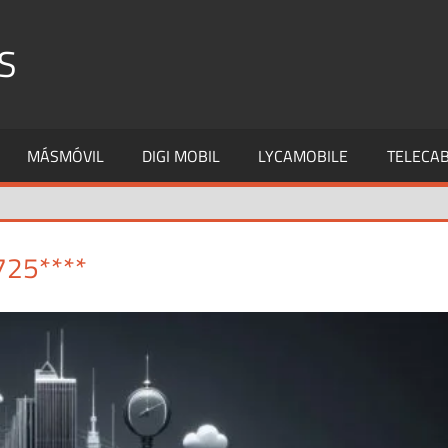
S
MÁSMÓVIL
DIGI MOBIL
LYCAMOBILE
TELECAB
725****