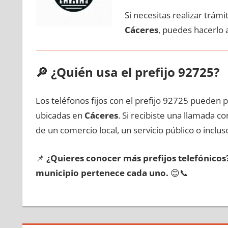
Si necesitas realizar trám
Cáceres
, puedes hacerlo 
🔎
¿Quién usa el prefijo 92725?
Los teléfonos fijos сοn el prefijo 92725 pueden 
ubicadas en
Cáceres
. Si recibiste una llamada с
dе un comercio local, un servicio público ο inclus
📌
¿Quieres conocer mа́s prefijos telefónico
municipio pertenece cada uno.
😊📞