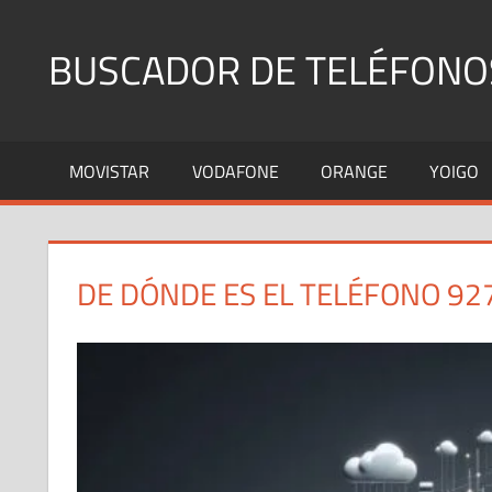
Saltar
al
BUSCADOR DE TELÉFONO
contenido
Identifica
Números
MOVISTAR
VODAFONE
ORANGE
YOIGO
Fijos
y
Móviles
DE DÓNDE ES EL TELÉFONO 92