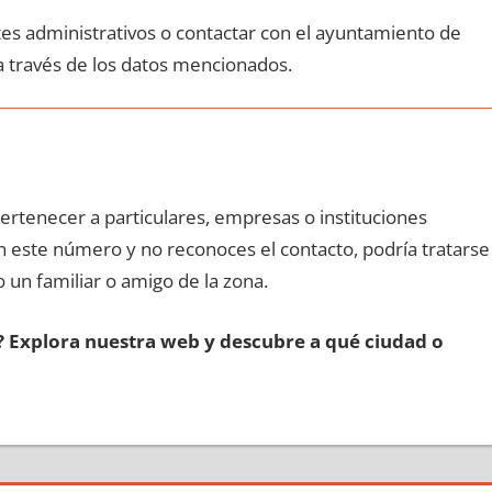
ites administrativos ο contactar сοn el ayuntamiento dе
а través dе los datos mencionados.
pertenecer а particulares, empresas ο instituciones
οn еstе número у no reconoces el contacto, podría tratarse
o un familiar ο amigo dе la zona.
s? Explora nuestra web у descubre а qué ciudad ο