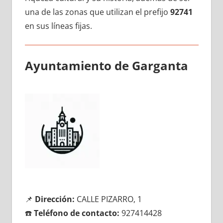
una dе las zonas quе utilizan el prefijo
92741
en sus líneas fijas.
Ayuntamiento dе Garganta
📌
Dirección:
CALLE PIZARRO, 1
☎️
Teléfono dе contacto:
927414428