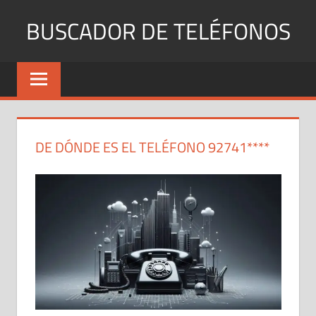
Saltar
BUSCADOR DE TELÉFONOS
al
contenido
Identifica
Números
Fijos
y
Móviles
DE DÓNDE ES EL TELÉFONO 92741****