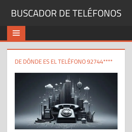
Saltar
BUSCADOR DE TELÉFONOS
al
contenido
Identifica
Números
Fijos
y
Móviles
DE DÓNDE ES EL TELÉFONO 92744****