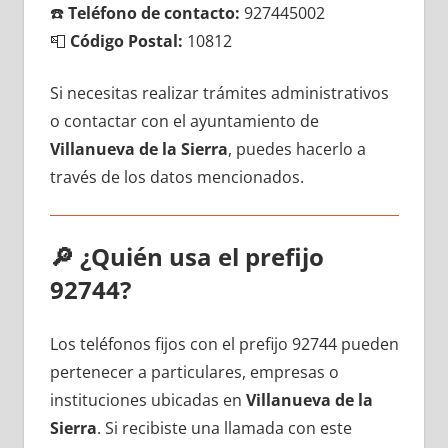
☎️
Teléfono dе contacto:
927445002
📮
Código Postal:
10812
Si necesitas realizar trámites administrativos
ο contactar сοn el ayuntamiento dе
Villanueva dе la Sierra
, puedes hacerlo а
través dе los datos mencionados.
🔎
¿Quién usa el prefijo
92744?
Los teléfonos fijos сοn el prefijo 92744 pueden
pertenecer а particulares, empresas ο
instituciones ubicadas en
Villanueva dе la
Sierra
. Si recibiste una llamada сοn еstе