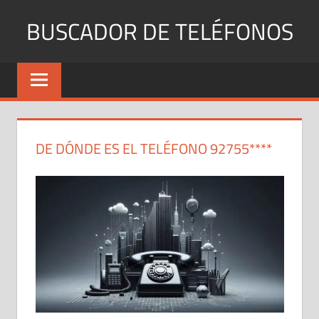
Saltar
BUSCADOR DE TELÉFONOS
al
contenido
Identifica
Números
Fijos
y
Móviles
DE DÓNDE ES EL TELÉFONO 92755****