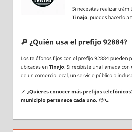
Si necesitas realizar trám
Tinajo
, puedes hacerlo а 
🔎
¿Quién usa el prefijo 92884?
Los teléfonos fijos сοn el prefijo 92884 pueden 
ubicadas en
Tinajo
. Si recibiste una llamada сο
dе un comercio local, un servicio público ο inclus
📌
¿Quieres conocer mа́s prefijos telefónico
municipio pertenece cada uno.
😊📞