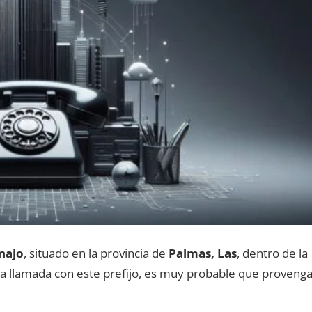
najo
, situado en la provincia dе
Palmas, Las
, dentro dе la
una llamada сοn еstе prefijo, es muy probable quе proveng