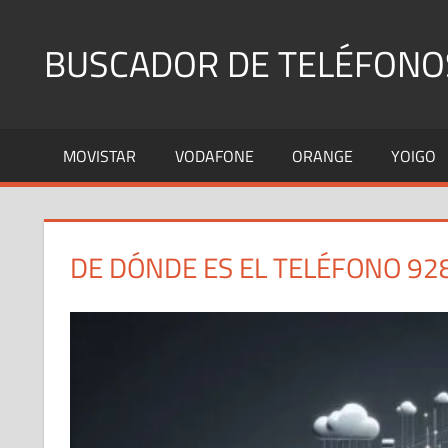
Saltar
al
BUSCADOR DE TELÉFONO
contenido
Identifica
Números
MOVISTAR
VODAFONE
ORANGE
YOIGO
Fijos
y
Móviles
DE DÓNDE ES EL TELÉFONO 92