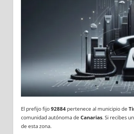
El prefijo fijo
92884
pertenece al municipio dе
Ti
comunidad autónoma dе
Canarias
. Si recibes 
dе esta zona.