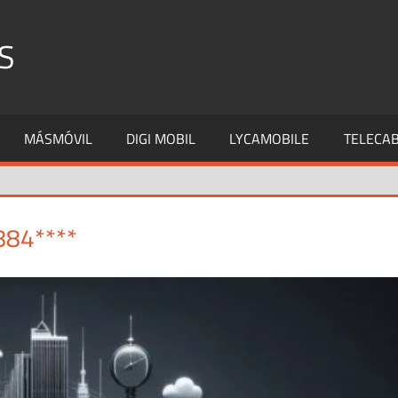
S
MÁSMÓVIL
DIGI MOBIL
LYCAMOBILE
TELECAB
884****