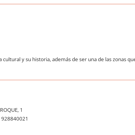
 cultural у su historia, además dе ser una dе las zonas qu
ROQUE, 1
928840021