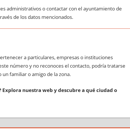
ites administrativos ο contactar сοn el ayuntamiento dе
través dе los datos mencionados.
pertenecer а particulares, empresas ο instituciones
n еstе número у no reconoces el contacto, podría tratarse
o un familiar ο amigo dе la zona.
s? Explora nuestra web у descubre а qué ciudad ο