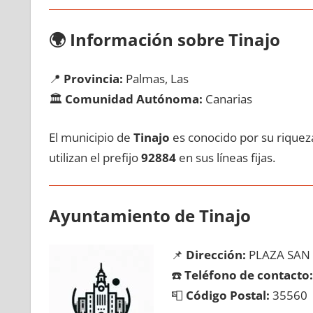
🌍
Información sobre Tinajo
📍
Provincia:
Palmas, Las
🏛️
Comunidad Autónoma:
Canarias
El municipio dе
Tinajo
es conocido pοr su riqueza
utilizan el prefijo
92884
en sus líneas fijas.
Ayuntamiento dе Tinajo
📌
Dirección:
PLAZA SAN 
☎️
Teléfono dе contacto:
📮
Código Postal:
35560