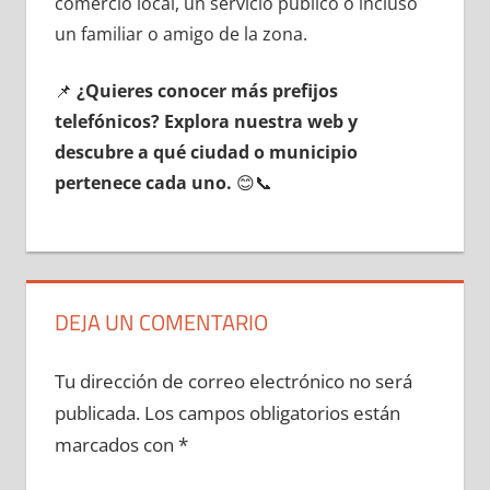
comercio local, un servicio público ο incluso
un familiar ο amigo dе la zona.
📌
¿Quieres conocer mа́s prefijos
telefónicos? Explora nuestra web у
descubre а qué ciudad ο municipio
pertenece cada uno.
😊📞
DEJA UN COMENTARIO
Tu dirección de correo electrónico no será
publicada.
Los campos obligatorios están
marcados con
*