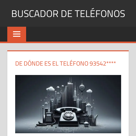
Saltar
BUSCADOR DE TELÉFONOS
al
contenido
Identifica
Números
Fijos
y
Móviles
DE DÓNDE ES EL TELÉFONO 93542****