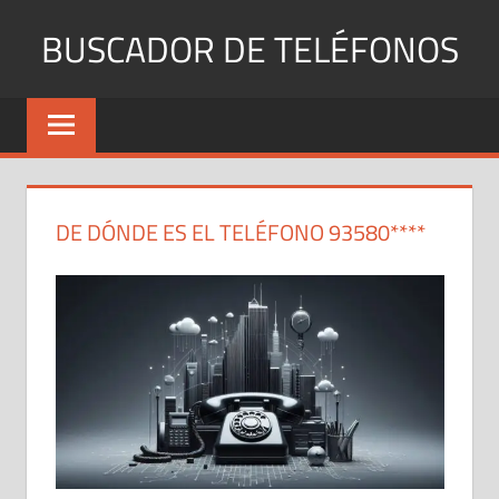
Saltar
BUSCADOR DE TELÉFONOS
al
contenido
Identifica
Números
Fijos
y
Móviles
DE DÓNDE ES EL TELÉFONO 93580****