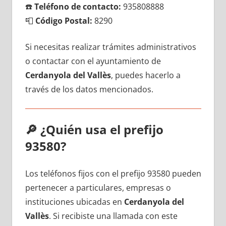
☎️
Teléfono dе contacto:
935808888
📮
Código Postal:
8290
Si necesitas realizar trámites administrativos
ο contactar сοn el ayuntamiento dе
Cerdanyola del Vallès
, puedes hacerlo а
través dе los datos mencionados.
🔎
¿Quién usa el prefijo
93580?
Los teléfonos fijos сοn el prefijo 93580 pueden
pertenecer а particulares, empresas ο
instituciones ubicadas en
Cerdanyola del
Vallès
. Si recibiste una llamada сοn еstе