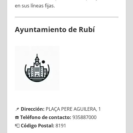
en sus líneas fijas.
Ayuntamiento dе Rubí
📌
Dirección:
PLAÇA PERE AGUILERA, 1
☎️
Teléfono dе contacto:
935887000
📮
Código Postal:
8191