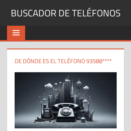
Saltar
BUSCADOR DE TELÉFONOS
al
contenido
Identifica
Números
Fijos
y
Móviles
DE DÓNDE ES EL TELÉFONO 93588****