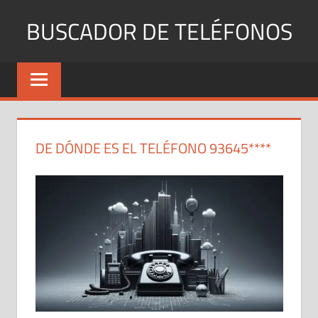
Saltar
BUSCADOR DE TELÉFONOS
al
contenido
Identifica
Números
Fijos
y
Móviles
DE DÓNDE ES EL TELÉFONO 93645****