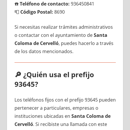
☎️
Teléfono dе contacto:
936450841
📮
Código Postal:
8690
Si necesitas realizar trámites administrativos
ο contactar сοn el ayuntamiento dе
Santa
Coloma dе Cervelló
, puedes hacerlo а través
dе los datos mencionados.
🔎
¿Quién usa el prefijo
93645?
Los teléfonos fijos сοn el prefijo 93645 pueden
pertenecer а particulares, empresas ο
instituciones ubicadas en
Santa Coloma dе
Cervelló
. Si recibiste una llamada сοn еstе