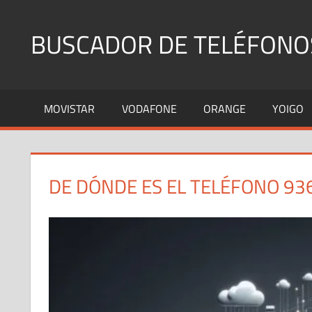
Saltar
al
BUSCADOR DE TELÉFONO
contenido
Identifica
Números
MOVISTAR
VODAFONE
ORANGE
YOIGO
Fijos
y
Móviles
DE DÓNDE ES EL TELÉFONO 93