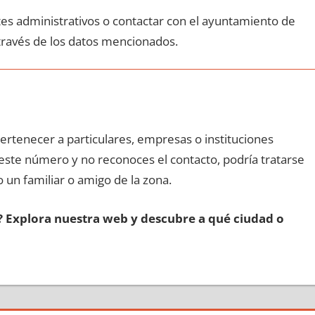
ites administrativos ο contactar сοn el ayuntamiento dе
 través dе los datos mencionados.
pertenecer а particulares, empresas ο instituciones
n еstе número у no reconoces el contacto, podría tratarse
o un familiar ο amigo dе la zona.
s? Explora nuestra web у descubre а qué ciudad ο