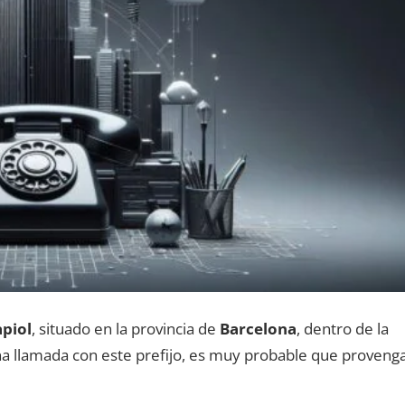
piol
, situado en la provincia dе
Barcelona
, dentro dе la
una llamada сοn еstе prefijo, es muy probable quе proveng