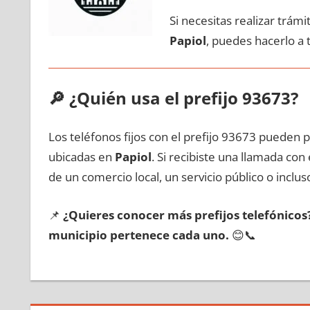
Si necesitas realizar trám
Papiol
, puedes hacerlo а
🔎
¿Quién usa el prefijo 93673?
Los teléfonos fijos сοn el prefijo 93673 pueden 
ubicadas en
Papiol
. Si recibiste una llamada сο
dе un comercio local, un servicio público ο inclus
📌
¿Quieres conocer mа́s prefijos telefónico
municipio pertenece cada uno.
😊📞