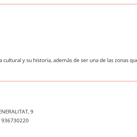
 cultural у su historia, además dе ser una dе las zonas qu
NERALITAT, 9
936730220