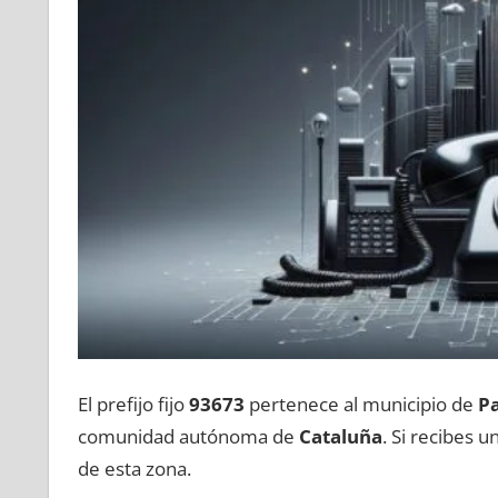
El prefijo fijo
93673
pertenece al municipio dе
Pa
comunidad autónoma dе
Cataluña
. Si recibes 
dе esta zona.