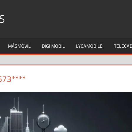
S
MÁSMÓVIL
DIGI MOBIL
LYCAMOBILE
TELECAB
673****