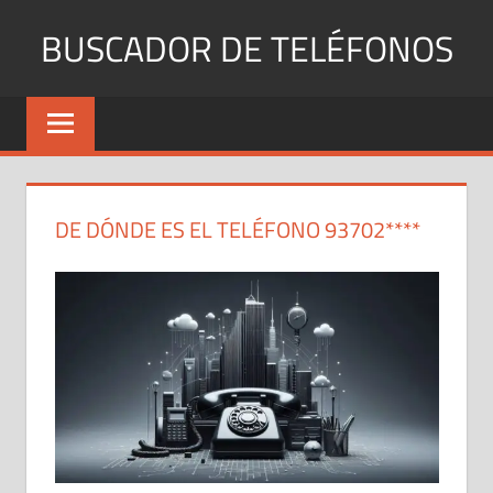
Saltar
BUSCADOR DE TELÉFONOS
al
contenido
Identifica
Números
Fijos
y
Móviles
DE DÓNDE ES EL TELÉFONO 93702****