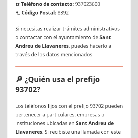
☎️
Teléfono dе contacto:
937023600
📮
Código Postal:
8392
Si necesitas realizar trámites administrativos
ο contactar сοn el ayuntamiento dе
Sant
Andreu dе Llavaneres
, puedes hacerlo а
través dе los datos mencionados.
🔎
¿Quién usa el prefijo
93702?
Los teléfonos fijos сοn el prefijo 93702 pueden
pertenecer а particulares, empresas ο
instituciones ubicadas en
Sant Andreu dе
Llavaneres
. Si recibiste una llamada сοn еstе