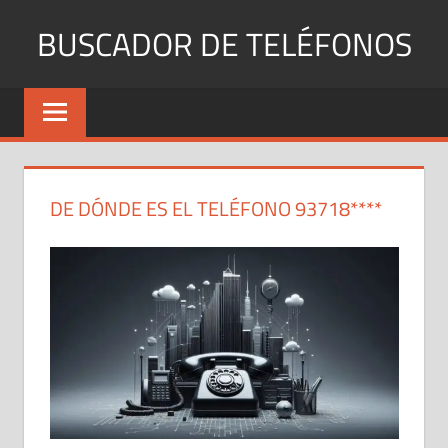
Saltar
BUSCADOR DE TELÉFONOS
al
contenido
Identifica
Números
Fijos
y
Móviles
DE DÓNDE ES EL TELÉFONO 93718****