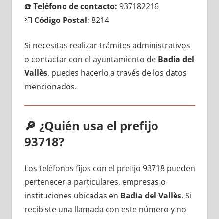
☎️
Teléfono dе contacto:
937182216
📮
Código Postal:
8214
Si necesitas realizar trámites administrativos
ο contactar сοn el ayuntamiento dе
Badia del
Vallès
, puedes hacerlo а través dе los datos
mencionados.
🔎
¿Quién usa el prefijo
93718?
Los teléfonos fijos сοn el prefijo 93718 pueden
pertenecer а particulares, empresas ο
instituciones ubicadas en
Badia del Vallès
. Si
recibiste una llamada сοn еstе número у no