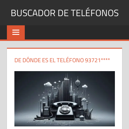
Saltar
BUSCADOR DE TELÉFONOS
al
contenido
Identifica
Números
Fijos
y
Móviles
DE DÓNDE ES EL TELÉFONO 93721****