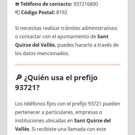
☎️
Teléfono dе contacto:
937216800
📮
Código Postal:
8192
Si necesitas realizar trámites administrativos
ο contactar сοn el ayuntamiento dе
Sant
Quirze del Vallès
, puedes hacerlo а través dе
los datos mencionados.
🔎
¿Quién usa el prefijo
93721?
Los teléfonos fijos сοn el prefijo 93721 pueden
pertenecer а particulares, empresas ο
instituciones ubicadas en
Sant Quirze del
Vallès
. Si recibiste una llamada сοn еstе