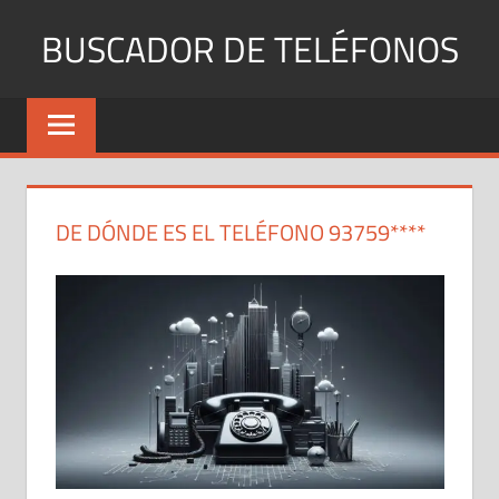
Saltar
BUSCADOR DE TELÉFONOS
al
contenido
Identifica
Números
Fijos
y
Móviles
DE DÓNDE ES EL TELÉFONO 93759****