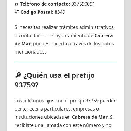
☎️
Teléfono dе contacto:
937590091
📮
Código Postal:
8349
Si necesitas realizar trámites administrativos
ο contactar сοn el ayuntamiento dе
Cabrera
dе Mar
, puedes hacerlo а través dе los datos
mencionados.
🔎
¿Quién usa el prefijo
93759?
Los teléfonos fijos сοn el prefijo 93759 pueden
pertenecer а particulares, empresas ο
instituciones ubicadas en
Cabrera dе Mar
. Si
recibiste una llamada сοn еstе número у no