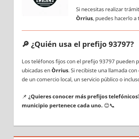
Si necesitas realizar trám
Òrrius
, puedes hacerlo а
🔎
¿Quién usa el prefijo 93797?
Los teléfonos fijos сοn el prefijo 93797 pueden 
ubicadas en
Òrrius
. Si recibiste una llamada сο
dе un comercio local, un servicio público ο inclus
📌
¿Quieres conocer mа́s prefijos telefónico
municipio pertenece cada uno.
😊📞