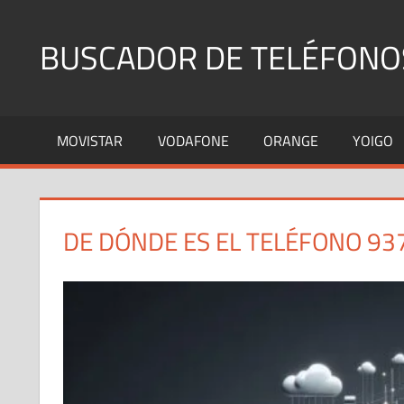
Saltar
al
BUSCADOR DE TELÉFONO
contenido
Identifica
Números
MOVISTAR
VODAFONE
ORANGE
YOIGO
Fijos
y
Móviles
DE DÓNDE ES EL TELÉFONO 93