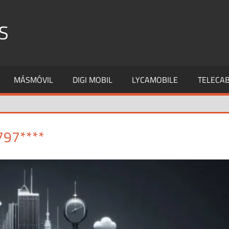
S
MÁSMÓVIL
DIGI MOBIL
LYCAMOBILE
TELECAB
797****