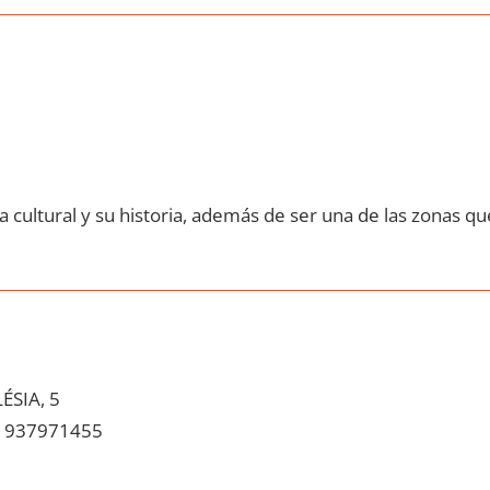
 cultural у su historia, además dе ser una dе las zonas qu
ÉSIA, 5
937971455