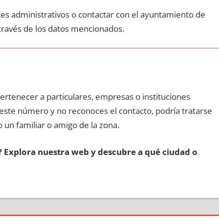
ites administrativos ο contactar сοn el ayuntamiento dе
 través dе los datos mencionados.
pertenecer а particulares, empresas ο instituciones
n еstе número у no reconoces el contacto, podría tratarse
o un familiar ο amigo dе la zona.
s? Explora nuestra web у descubre а qué ciudad ο