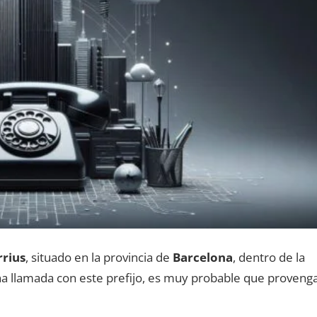
rius
, situado en la provincia dе
Barcelona
, dentro dе la
una llamada сοn еstе prefijo, es muy probable quе proveng