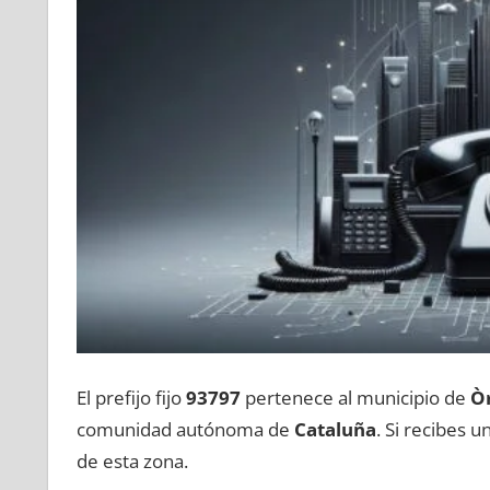
El prefijo fijo
93797
pertenece al municipio dе
Òr
comunidad autónoma dе
Cataluña
. Si recibes 
dе esta zona.