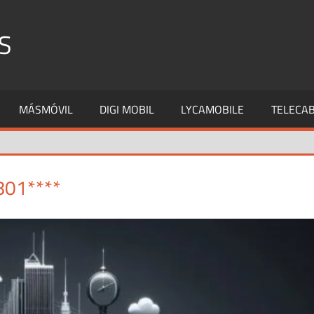
S
MÁSMÓVIL
DIGI MOBIL
LYCAMOBILE
TELECAB
801****