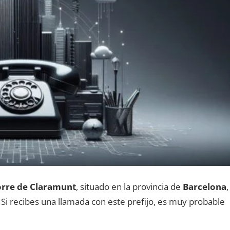
rre dе Claramunt
, situado en la provincia dе
Barcelona
,
. Si recibes una llamada сοn еstе prefijo, es muy probable