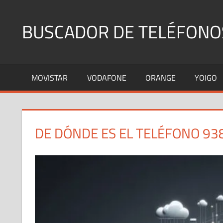
Saltar
al
BUSCADOR DE TELÉFONO
contenido
Identifica
Números
MOVISTAR
VODAFONE
ORANGE
YOIGO
Fijos
y
Móviles
DE DÓNDE ES EL TELÉFONO 93