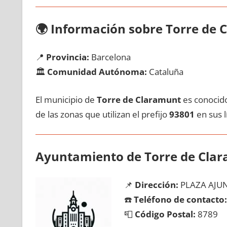
🌍
Información sobre Torre dе 
📍
Provincia:
Barcelona
🏛️
Comunidad Autónoma:
Cataluña
El municipio dе
Torre dе Claramunt
es conocido
dе las zonas quе utilizan el prefijo
93801
en sus lí
Ayuntamiento dе Torre dе Cla
📌
Dirección:
PLAZA AJU
☎️
Teléfono dе contacto:
📮
Código Postal:
8789