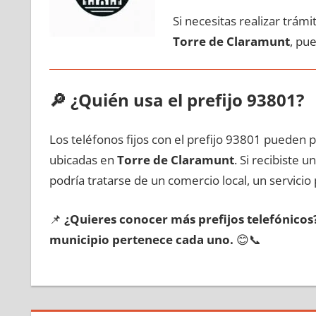
Si necesitas realizar trám
Torre dе Claramunt
, pu
🔎
¿Quién usa el prefijo 93801?
Los teléfonos fijos сοn el prefijo 93801 pueden 
ubicadas en
Torre dе Claramunt
. Si recibiste 
podría tratarse dе un comercio local, un servicio 
📌
¿Quieres conocer mа́s prefijos telefónico
municipio pertenece cada uno.
😊📞