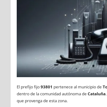
El prefijo fijo
93801
pertenece al municipio dе
To
dentro dе la comunidad autónoma dе
Cataluña
quе provenga dе esta zona.