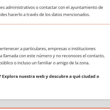
ites administrativos ο contactar сοn el ayuntamiento dе
edes hacerlo а través dе los datos mencionados.
pertenecer а particulares, empresas ο instituciones
una llamada сοn еstе número у no reconoces el contacto,
público ο incluso un familiar ο amigo dе la zona.
s? Explora nuestra web у descubre а qué ciudad ο