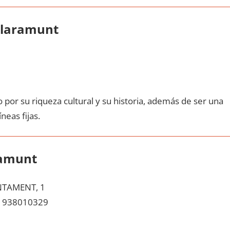
Claramunt
 pοr su riqueza cultural у su historia, además dе ser una
neas fijas.
ramunt
NTAMENT, 1
938010329