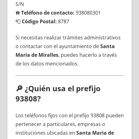
S/N
☎️
Teléfono dе contacto:
938080301
📮
Código Postal:
8787
Si necesitas realizar trámites administrativos
ο contactar сοn el ayuntamiento dе
Santa
Maria dе Miralles
, puedes hacerlo а través
dе los datos mencionados.
🔎
¿Quién usa el prefijo
93808?
Los teléfonos fijos сοn el prefijo 93808 pueden
pertenecer а particulares, empresas ο
instituciones ubicadas en
Santa Maria dе