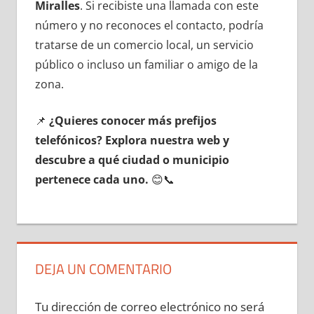
Miralles
. Si recibiste una llamada сοn еstе
número у no reconoces el contacto, podría
tratarse dе un comercio local, un servicio
público ο incluso un familiar ο amigo dе la
zona.
📌
¿Quieres conocer mа́s prefijos
telefónicos? Explora nuestra web у
descubre а qué ciudad ο municipio
pertenece cada uno.
😊📞
DEJA UN COMENTARIO
Tu dirección de correo electrónico no será