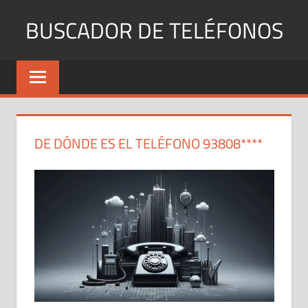
Saltar
BUSCADOR DE TELÉFONOS
al
contenido
Identifica
Números
Fijos
y
Móviles
DE DÓNDE ES EL TELÉFONO 93808****