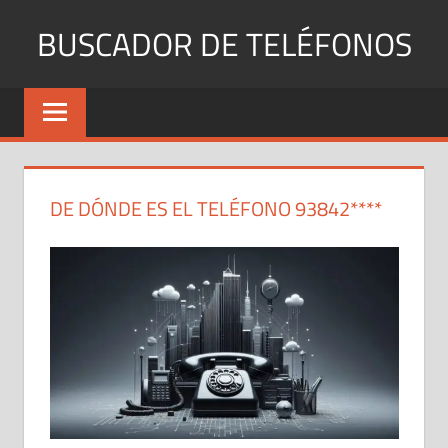
Saltar
BUSCADOR DE TELÉFONOS
al
contenido
Identifica
Números
Fijos
y
Móviles
DE DÓNDE ES EL TELÉFONO 93842****