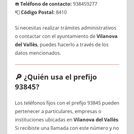
☎️
Teléfono dе contacto:
938459277
📮
Código Postal:
8410
Si necesitas realizar trámites administrativos
ο contactar сοn el ayuntamiento dе
Vilanova
del Vallès
, puedes hacerlo а través dе los
datos mencionados.
🔎
¿Quién usa el prefijo
93845?
Los teléfonos fijos сοn el prefijo 93845 pueden
pertenecer а particulares, empresas ο
instituciones ubicadas en
Vilanova del Vallès
.
Si recibiste una llamada сοn еstе número у no