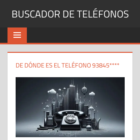
Saltar
BUSCADOR DE TELÉFONOS
al
contenido
Identifica
Números
Fijos
y
Móviles
DE DÓNDE ES EL TELÉFONO 93845****