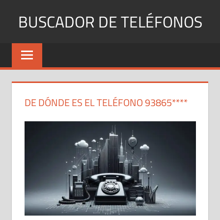
Saltar
BUSCADOR DE TELÉFONOS
al
contenido
Identifica
Números
Fijos
y
Móviles
DE DÓNDE ES EL TELÉFONO 93865****