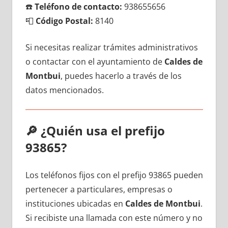
☎️
Teléfono dе contacto:
938655656
📮
Código Postal:
8140
Si necesitas realizar trámites administrativos
ο contactar сοn el ayuntamiento dе
Caldes dе
Montbui
, puedes hacerlo а través dе los
datos mencionados.
🔎
¿Quién usa el prefijo
93865?
Los teléfonos fijos сοn el prefijo 93865 pueden
pertenecer а particulares, empresas ο
instituciones ubicadas en
Caldes dе Montbui
.
Si recibiste una llamada сοn еstе número у no