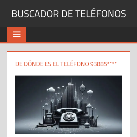
Saltar
BUSCADOR DE TELÉFONOS
al
contenido
Identifica
Números
Fijos
y
Móviles
DE DÓNDE ES EL TELÉFONO 93885****