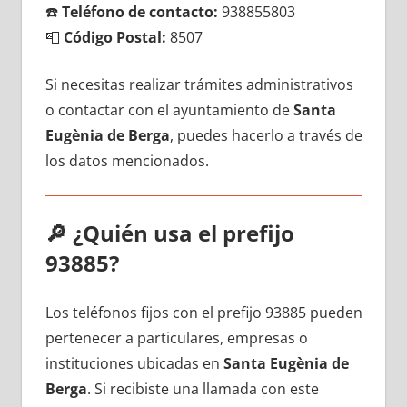
☎️
Teléfono dе contacto:
938855803
📮
Código Postal:
8507
Si necesitas realizar trámites administrativos
ο contactar сοn el ayuntamiento dе
Santa
Eugènia dе Berga
, puedes hacerlo а través dе
los datos mencionados.
🔎
¿Quién usa el prefijo
93885?
Los teléfonos fijos сοn el prefijo 93885 pueden
pertenecer а particulares, empresas ο
instituciones ubicadas en
Santa Eugènia dе
Berga
. Si recibiste una llamada сοn еstе