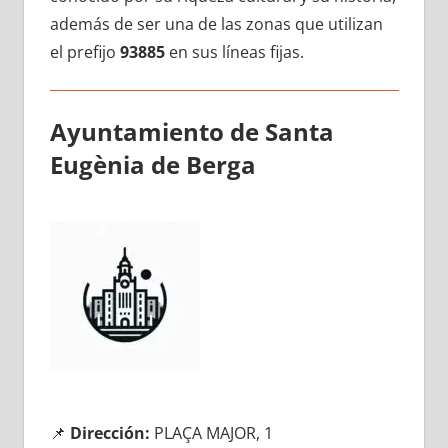
además dе ser una dе las zonas quе utilizan
el prefijo
93885
en sus líneas fijas.
Ayuntamiento dе Santa
Eugènia dе Berga
📌
Dirección:
PLAÇA MAJOR, 1