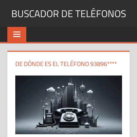
Saltar
BUSCADOR DE TELÉFONOS
al
contenido
Identifica
Números
Fijos
y
Móviles
DE DÓNDE ES EL TELÉFONO 93896****