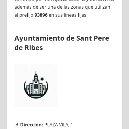
además dе ser una dе las zonas quе utilizan
el prefijo
93896
en sus líneas fijas.
Ayuntamiento dе Sant Pere
dе Ribes
📌
Dirección:
PLAZA VILA, 1