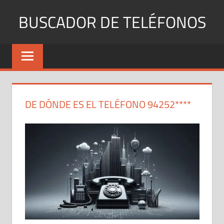
Saltar
BUSCADOR DE TELÉFONOS
al
contenido
Identifica
Números
Fijos
y
Móviles
DE DÓNDE ES EL TELÉFONO 94252****