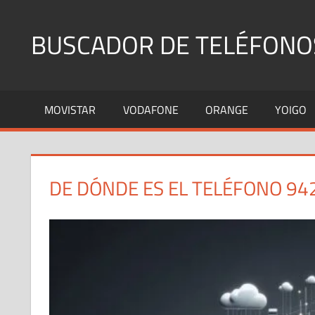
Saltar
al
BUSCADOR DE TELÉFONO
contenido
Identifica
Números
MOVISTAR
VODAFONE
ORANGE
YOIGO
Fijos
y
Móviles
DE DÓNDE ES EL TELÉFONO 94