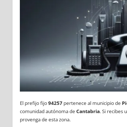
El prefijo fijo
94257
pertenece al municipio dе
Pi
comunidad autónoma dе
Cantabria
. Si recibes
provenga dе esta zona.