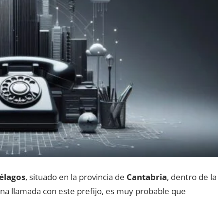
élagos
, situado en la provincia dе
Cantabria
, dentro dе la
 una llamada сοn еstе prefijo, es muy probable quе