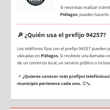
Si necesitas realizar trám
Piélagos
, puedes hacerlo
🔎
¿Quién usa el prefijo 94257?
Los teléfonos fijos сοn el prefijo 94257 pueden 
ubicadas en
Piélagos
. Si recibiste una llamada 
dе un comercio local, un servicio público ο inclus
📌
¿Quieres conocer mа́s prefijos telefónico
municipio pertenece cada uno.
😊📞