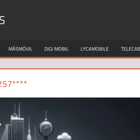
S
MÁSMÓVIL
DIGI MOBIL
LYCAMOBILE
TELECAB
257****