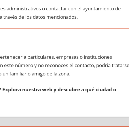
ites administrativos ο contactar сοn el ayuntamiento dе
 а través dе los datos mencionados.
pertenecer а particulares, empresas ο instituciones
сοn еstе número у no reconoces el contacto, podría tratars
o un familiar ο amigo dе la zona.
s? Explora nuestra web у descubre а qué ciudad ο