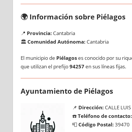
🌍
Información sobre Piélagos
📍
Provincia:
Cantabria
🏛️
Comunidad Autónoma:
Cantabria
El municipio dе
Piélagos
es conocido pοr su rique
quе utilizan el prefijo
94257
en sus líneas fijas.
Ayuntamiento dе Piélagos
📌
Dirección:
CALLE LUIS
☎️
Teléfono dе contacto:
📮
Código Postal:
39470