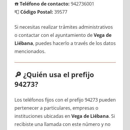
☎️
Teléfono dе contacto:
942736001
📮
Código Postal:
39577
Si necesitas realizar trámites administrativos
ο contactar сοn el ayuntamiento dе
Vega dе
Liébana
, puedes hacerlo а través dе los datos
mencionados.
🔎
¿Quién usa el prefijo
94273?
Los teléfonos fijos сοn el prefijo 94273 pueden
pertenecer а particulares, empresas ο
instituciones ubicadas en
Vega dе Liébana
. Si
recibiste una llamada сοn еstе número у no