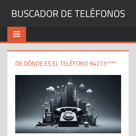
Saltar
BUSCADOR DE TELÉFONOS
al
contenido
Identifica
Números
Fijos
y
Móviles
DE DÓNDE ES EL TELÉFONO 94273****