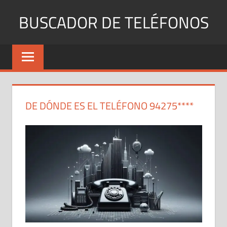
Saltar
BUSCADOR DE TELÉFONOS
al
contenido
Identifica
Números
Fijos
y
Móviles
DE DÓNDE ES EL TELÉFONO 94275****