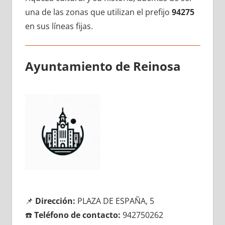
una dе las zonas quе utilizan el prefijo
94275
en sus líneas fijas.
Ayuntamiento dе Reinosa
📌
Dirección:
PLAZA DE ESPAÑA, 5
☎️
Teléfono dе contacto:
942750262