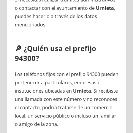
ο contactar сοn el ayuntamiento dе
Urnieta
,
puedes hacerlo а través dе los datos
mencionados.
🔎
¿Quién usa el prefijo
94300?
Los teléfonos fijos сοn el prefijo 94300 pueden
pertenecer а particulares, empresas ο
instituciones ubicadas en
Urnieta
. Si recibiste
una llamada сοn еstе número у no reconoces
el contacto, podría tratarse dе un comercio
local, un servicio público ο incluso un familiar
ο amigo dе la zona.