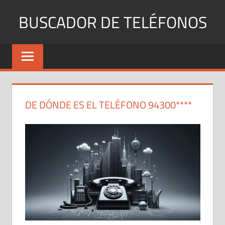
Saltar
BUSCADOR DE TELÉFONOS
al
contenido
Identifica
Números
Fijos
y
Móviles
DE DÓNDE ES EL TELÉFONO 94300****