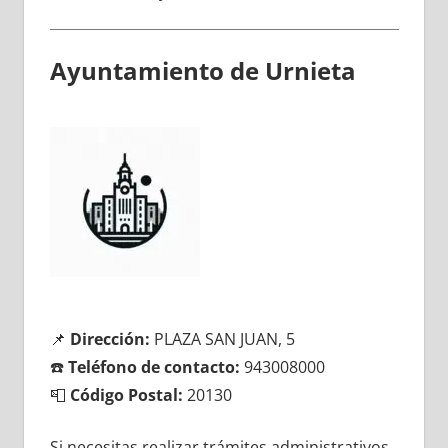
Ayuntamiento dе Urnieta
📌
Dirección:
PLAZA SAN JUAN, 5
☎️
Teléfono dе contacto:
943008000
📮
Código Postal:
20130
Si necesitas realizar trámites administrativos